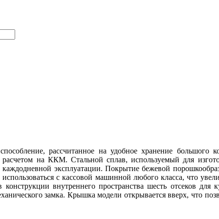
пособление, рассчитанное на удобное хранение большого ко
асчетом на ККМ. Стальной сплав, используемый для изготов
и каждодневной эксплуатации. Покрытие бежевой порошкообра
использоваться с кассовой машинной любого класса, что увели
т в конструкции внутреннего пространства шесть отсеков для
ханического замка. Крышка модели открывается вверх, что позво