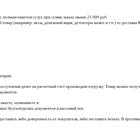
с полным пакетом услуг, при сумме заказа свыше 21 000 руб.
овар (например: весы, денежный ящик, детекторы валют и т.п.) то доставка 
нтарии.
поступления денег на расчетный счет производим отгрузку. Товар можно получ
кументов.
зжаете, оплачиваете и
чных бухгалтерских документов и кассовый чек.
оставить либо доверенность от покупателя, либо поставить печать. В против