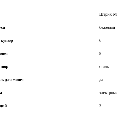
Штрих-М
уса
бежевый
 купюр
6
онет
8
упюр
сталь
к для монет
да
а
электром
иций
3