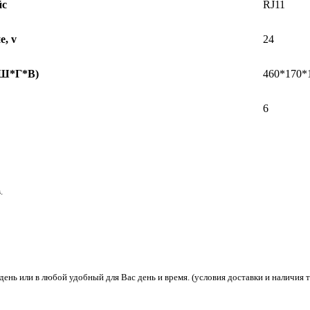
йс
RJ11
, v
24
(Ш*Г*В)
460*170*
6
.
день или в любой удобный для Вас день и время. (условия доставки и наличия 